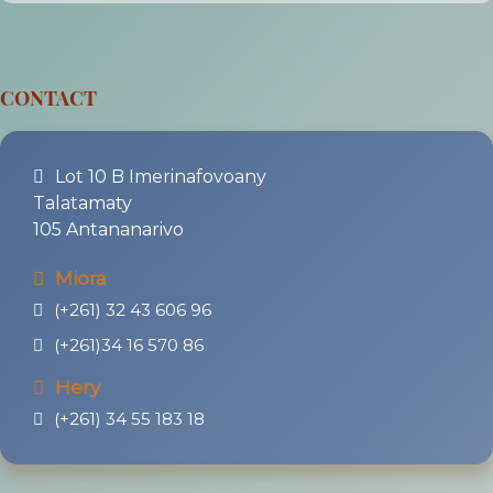
CONTACT
Lot 10 B Imerinafovoany
Talatamaty
105 Antananarivo
Miora
(+261) 32 43 606 96
(+261)34 16 570 86
Hery
(+261) 34 55 183 18