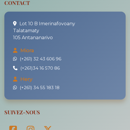
CONTACT
Lot 10 B Imerinafovoany
Talatamaty
105 Antananarivo
Miora
(+261) 32 43 606 96
(+261)34 16 570 86
Hery
(+261) 34 55 183 18
SUIVEZ-NOUS