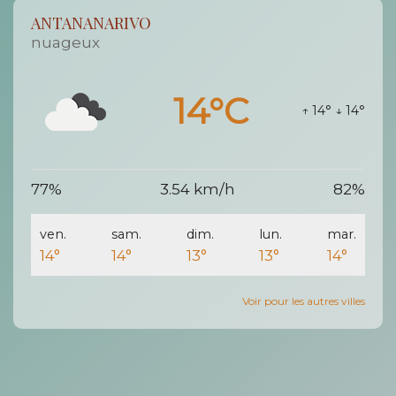
ANTANANARIVO
nuageux
14°C
↑ 14°
↓ 14°
77%
3.54 km/h
82%
ven.
sam.
dim.
lun.
mar.
14°
14°
13°
13°
14°
Voir pour les autres villes