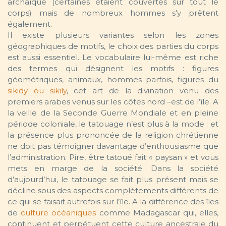
archaïque (certaines étaient couvertes sur tout le
corps) mais de nombreux hommes s’y prêtent
également.
Il existe plusieurs variantes selon les zones
géographiques de motifs, le choix des parties du corps
est aussi essentiel. Le vocabulaire lui-même est riche
des termes qui désignent les motifs : figures
géométriques, animaux, hommes parfois, figures du
sikidy ou sikily
, cet art de la divination venu des
premiers arabes venus sur les côtes nord –est de l’île. A
la veille de la Seconde Guerre Mondiale et en pleine
période coloniale, le tatouage n’est plus à la mode : et
la présence plus prononcée de la religion chrétienne
ne doit pas témoigner davantage d’enthousiasme que
l’administration. Pire, être tatoué fait « paysan » et vous
mets en marge de la société. Dans la société
d’aujourd’hui, le tatouage se fait plus présent mais se
décline sous des aspects complètements différents de
ce qui se faisait autrefois sur l’île. A la différence des îles
de
culture océaniques
comme Madagascar qui, elles,
continuent et perpétuent cette culture ancestrale du