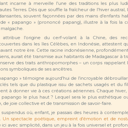
olant incarne à merveille l’une des traditions les plus lud
tes Terres. Dès que souffle la fraîcheur de l’hiver austral, 
dansantes, souvent façonnées par des mains d’enfants hab
 « papango » (prononcé papang), illustre à la fois la cré
se malgache.
attribue l’origine du cerf-volant à la Chine, des re
ouvertes dans les îles Célèbes, en Indonésie, attestent q
ans avant notre ère. Cette racine indonésienne, profondémen
iens, aurait été transmise aux habitants de Madagascar à tr
onserve des traits anthropomorphes – un corps rappelant 
ons symboliques de ses ancêtres.
papango » témoigne aujourd’hui de l’incroyable débrouillar
lés tels que du plastique issu de sachets usagés et du fil
nnent à donner vie à ces créations aériennes. Chaque hiver,
son papango le plus haut ? Lequel sera le plus esthétique o
de joie collective et de transmission de savoir-faire.
 suspendus où, enfant, je passais des heures à contempler
s.
Un spectacle poétique, empreint d’émotion et de nost
ci avec simplicité, dans un jeu à la fois universel et prof