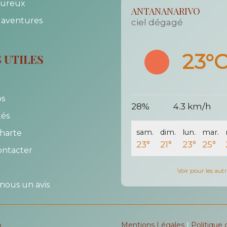
ureux
ANTANANARIVO
 aventures
ciel dégagé
23°
S UTILES
os
28%
4.3 km/h
tés
sam.
dim.
lun.
mar.
harte
23°
21°
23°
25°
ontacter
Voir pour les autre
-nous un avis
b
Mentions Légales
|
Politique 