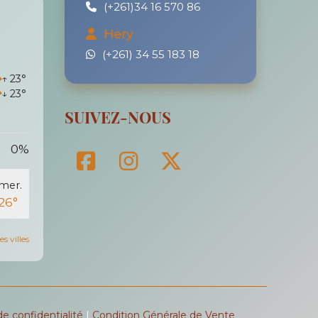
(+261)34 16 570 86
Hery
(+261) 34 55 183 18
C
↑ 23°
↓ 23°
SUIVEZ-NOUS
0%
mer.
26°
s villes
de confidentialité
|
Condition Générale de Vente