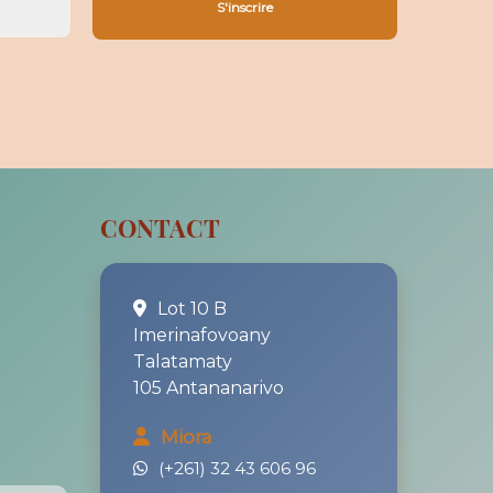
CONTACT
Lot 10 B
Imerinafovoany
Talatamaty
105 Antananarivo
l
Miora
(+261) 32 43 606 96