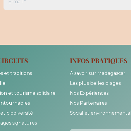
CIRCUITS
INFOS PRATIQUES
s et traditions
A savoir sur Madagascar
lle
Les plus belles plages
on et tourisme solidaire
Nos Expériences
ontournables
Nos Partenaires
et biodiversité
Social et environnementa
ages signatures