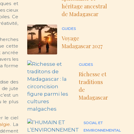
iques et
héritage ancestral
les cieux
de Madagascar
iles. Ce
ativité,
GUIDES
Voyage
cherches
Madagascar 2027
ue cette
t ancrée
avers les
GUIDES
la forme
Richesse et
traditions
dise des
 de jute
de
 c’est un
Madagascar
u le plus
 le ciel
SOCIAL ET
algie
. La
ondément
ENVIRONNEMENTAL