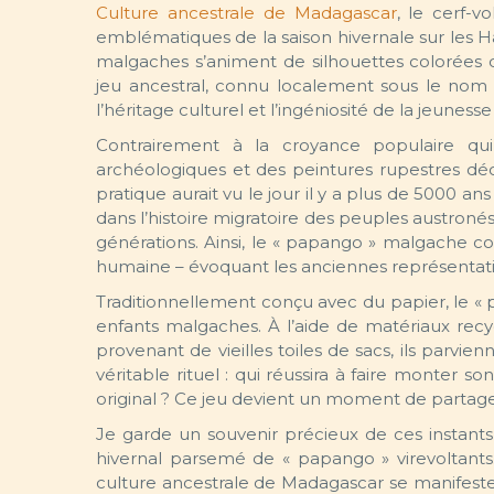
Culture ancestrale de Madagascar
, le cerf-v
emblématiques de la saison hivernale sur les Hau
malgaches s’animent de silhouettes colorées 
jeu ancestral, connu localement sous le nom de
l’héritage culturel et l’ingéniosité de la jeunes
Contrairement à la croyance populaire qui 
archéologiques et des peintures rupestres déc
pratique aurait vu le jour il y a plus de 5000 
dans l’histoire migratoire des peuples austronés
générations. Ainsi, le « papango » malgache c
humaine – évoquant les anciennes représentati
Traditionnellement conçu avec du papier, le « 
enfants malgaches. À l’aide de matériaux recyc
provenant de vieilles toiles de sacs, ils parvie
véritable rituel : qui réussira à faire monter 
original ? Ce jeu devient un moment de partage, 
Je garde un souvenir précieux de ces instants
hivernal parsemé de « papango » virevoltant
culture ancestrale de Madagascar se manifeste i