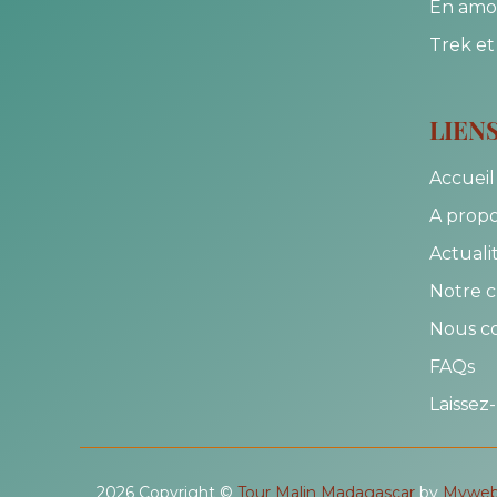
En amo
Trek et
LIEN
Accueil
A prop
Actuali
Notre c
Nous c
FAQs
Laissez
2026 Copyright ©
Tour Malin Madagascar
by
Mywe