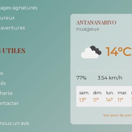
ages signatures
ureux
ANTANANARIVO
 aventures
nuageux
14°C
S UTILES
os
77%
3.54 km/h
tés
sam.
dim.
lun.
mar.
harte
13°
11°
14°
11°
ontacter
Voir pour les autre
-nous un avis