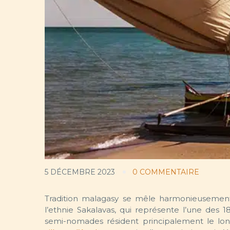
5 DÉCEMBRE 2023
0 COMMENTAIRE
Tradition malagasy se mêle harmonieusement à
l’ethnie Sakalavas, qui représente l’une des 
semi-nomades résident principalement le l