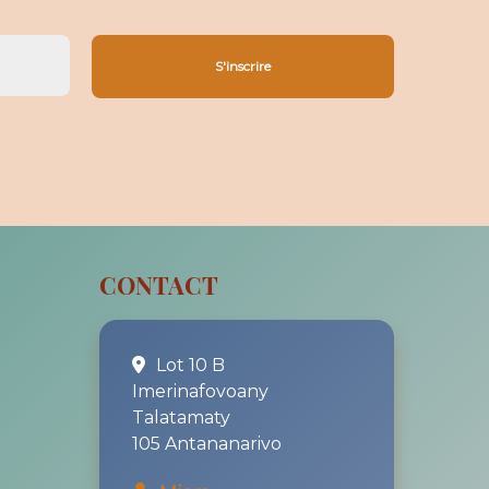
CONTACT
Lot 10 B
Imerinafovoany
Talatamaty
105 Antananarivo
l