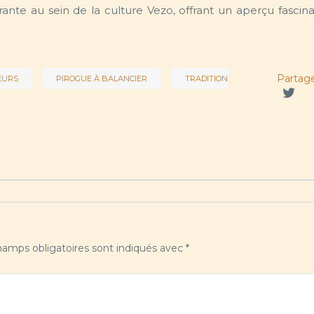
rante au sein de la culture Vezo, offrant un aperçu fascina
Partag
EURS
PIROGUE À BALANCIER
TRADITION
amps obligatoires sont indiqués avec
*