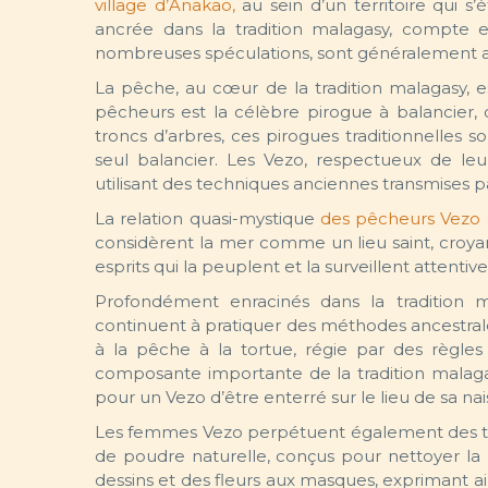
village d’Anakao,
au sein d’un territoire qui 
ancrée dans la tradition malagasy, compte e
nombreuses spéculations, sont généralement at
La pêche, au cœur de la tradition malagasy, e
pêcheurs est la célèbre pirogue à balancier, 
troncs d’arbres, ces pirogues traditionnelles 
seul balancier. Les Vezo, respectueux de le
utilisant des techniques anciennes transmises p
La relation quasi-mystique
des pêcheurs Vezo 
considèrent la mer comme un lieu saint, croya
esprits qui la peuplent et la surveillent attenti
Profondément enracinés dans la tradition ma
continuent à pratiquer des méthodes ancestrales
à la pêche à la tortue, régie par des règles 
composante importante de la tradition malag
pour un Vezo d’être enterré sur le lieu de sa na
Les femmes Vezo perpétuent également des tr
de poudre naturelle, conçus pour nettoyer la p
dessins et des fleurs aux masques, exprimant ai