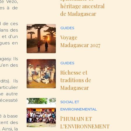
té Vezo,
héritage ancestral
tes à de
de Madagascar
l de ces
GUIDES
dans des
 et d’un
Voyage
ogues en
Madagascar 2027
asy. Ils
GUIDES
u’en des
Richesse et
traditions de
ts). Ils
Madagascar
ticulier
ne autre
écessité
SOCIAL ET
ENVIRONNEMENTAL
é à base
l’HUMAIN ET
tent des
L’ENVIRONNEMENT
insi, la