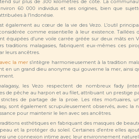
s’étend sur plus de 300 kilomètres de côte. La communau
nviron 60 000 individus et ses origines, bien que sujet
tribuées à l’Indonésie.
st également au cœur de la vie des Vezo. L’outil principa
considérée comme essentielle à leur existence. Taillées 
sont équipées d’une voile carrée gréée sur deux mâts en V
urs traditions malagasies, fabriquent eux-mêmes ces pir
ar leurs ancêtres.
avec la mer
s’intègre harmonieusement à la tradition malag
nt en un grand dieu anonyme qui gouverne la mer, ainsi q
vement.
lagasy, les Vezo respectent de nombreux fady (interdi
 de pêche au harpon et au filet, attribuant un prestige par
strictes de partage de la proie. Les rites mortuaires, u
asy, sont également scrupuleusement observés, avec la n
issance pour maintenir le lien avec ses ancêtres.
aditions esthétiques en fabriquant des masques de beaut
eau et la protéger du soleil. Certaines d’entre elles ajou
nsi une connexion intime avec leur environnement naturel. A