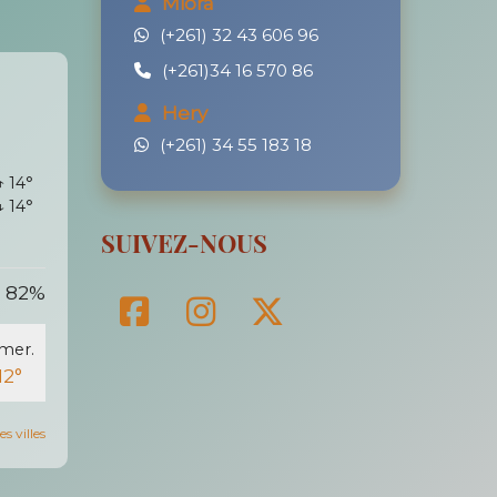
Miora
(+261) 32 43 606 96
(+261)34 16 570 86
Hery
(+261) 34 55 183 18
↑ 14°
↓ 14°
SUIVEZ-NOUS
82%
mer.
12°
s villes