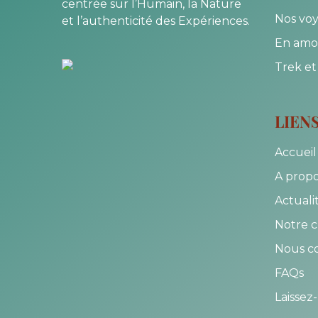
centrée sur l’Humain, la Nature
Nos voy
et l’authenticité des Expériences.
En amo
Trek et
LIEN
Accueil
A prop
Actuali
Notre c
Nous c
FAQs
Laissez