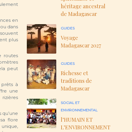
eulement
héritage ancestral
de Madagascar
ances en
 ou dans
GUIDES
 souvent
Voyage
ent plus
Madagascar 2027
e routes
lomètres
GUIDES
cela peut
Richesse et
traditions de
 prêts à
Madagascar
ffre une
rizières
SOCIAL ET
ENVIRONNEMENTAL
us qu’une
l’HUMAIN ET
sa flore
 unique,
L’ENVIRONNEMENT