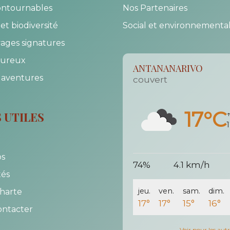
ontournables
Nos Partenaires
et biodiversité
Social et environnementa
ages signatures
ureux
ANTANANARIVO
 aventures
couvert
17°C
S UTILES
↑
os
74%
4.1 km/h
tés
jeu.
ven.
sam.
dim.
harte
17°
17°
15°
16°
ontacter
Voir pour les autre