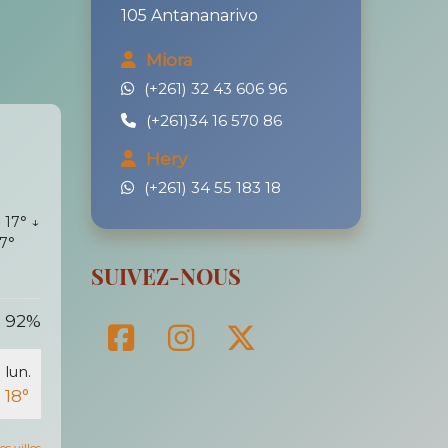
105 Antananarivo
l
Miora
(+261) 32 43 606 96
(+261)34 16 570 86
Hery
(+261) 34 55 183 18
 17°
↓
17°
SUIVEZ-NOUS
92%
lun.
18°
s villes