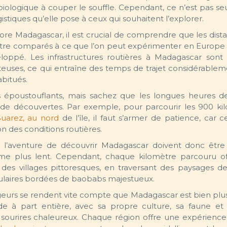
biologique à couper le souffle. Cependant, ce n’est pas s
ogistiques qu’elle pose à ceux qui souhaitent l’explorer.
ore Madagascar, il est crucial de comprendre que les dist
être comparés à ce que l’on peut expérimenter en Europe
eloppé. Les infrastructures routières à Madagascar sont
teuses, ce qui entraîne des temps de trajet considérablem
abitués.
 époustouflants, mais sachez que les longues heures d
s de découvertes. Par exemple, pour parcourir les 900 ki
Suarez, au nord
de l’île, il faut s’armer de patience, car 
n des conditions routières.
s l’aventure de découvrir Madagascar doivent donc être
hme plus lent. Cependant, chaque kilomètre parcouru o
des villages pittoresques, en traversant des paysages de 
ulaires bordées de baobabs majestueux.
voyageurs se rendent vite compte que Madagascar est bien pl
de à part entière, avec sa propre culture, sa faune et 
 sourires chaleureux. Chaque région offre une expérience