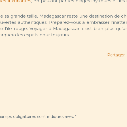
les luxuriantes
, en passant par les plages idylliques et les
nte sa grande taille, Madagascar reste une destination de c
uvertes authentiques. Préparez-vous à embrasser l’inatte
e l’île rouge. Voyager à Madagascar, c’est bien plus qu’u
rquera les esprits pour toujours.
Partager
amps obligatoires sont indiqués avec
*