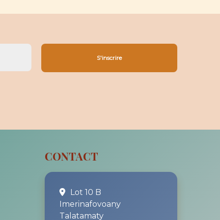
CONTACT
Lot 10 B
Imerinafovoany
Talatamaty