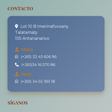
CONTACTO
Lot 10 B Imerinafovoany
Talatamaty
105 Antananarivo
Miora
(+261) 32 43 606 96
(+261)34 16 570 86
Hery
(+261) 34 55 183 18
SÍGANOS