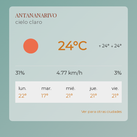
ANTANANARIVO
cielo claro
24°C
↑ 24°
↓ 24°
31%
4.77 km/h
3%
lun.
mar.
mié.
jue.
vie.
22°
17°
21°
21°
21°
Ver para otras ciudades