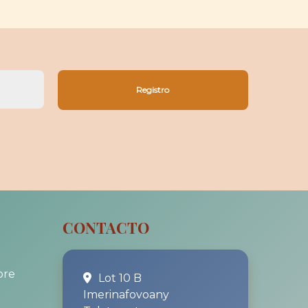
CONTACTO
bre
Lot 10 B
Imerinafovoany