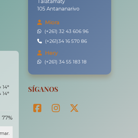
Talatamaty
105 Antananarivo
Miora
(+261) 32 43 606 96
(+261)34 16 570 86
Hery
(+261) 34 55 183 18
↑ 14°
SÍGANOS
↓ 14°
77%
mar.