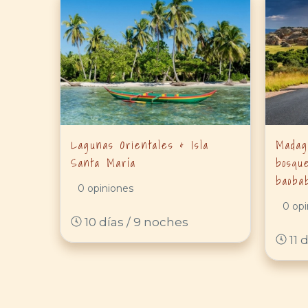
Lagunas Orientales & Isla
Madag
Santa María
bosque
baoba
0 opiniones
0 opi
10 días / 9 noches
11 