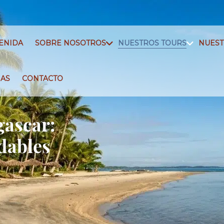
ENIDA
SOBRE NOSOTROS
NUESTROS TOURS
NUEST
IAS
CONTACTO
gascar:
dables