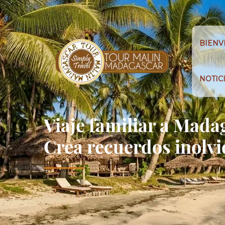
BIENV
NOTIC
Viaje familiar a Mada
Crea recuerdos inolvi