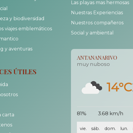
Las playas mas hermosas
cial
Nuestras Experiencias
eza y biodiversidad
Nuestros compañeros
s viajes emblemáticos
Social y ambiental
omantico
g y aventuras
ANTANANARIVO
muy nuboso
CES ÚTILES
14°C
nida
osotros
81%
3.68 km/h
 carta
tenos
vie.
sáb.
dom.
lun.