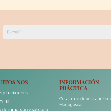
UITOS NOS
INFORMACIÓN
PRÁCTICA
s y tradiciones
Cosas que debes saber so
miliar
Madagascar
 de inmersión y solidario