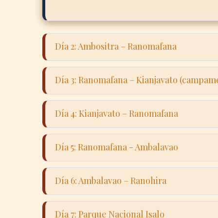
Día 2: Ambositra – Ranomafana
Conti
Día 3: Ranomafana – Kianjavato (campam
arbor
tarde
Camin
anfib
Día 4: Kianjavato – Ranomafana
de co
de vid
Regr
obser
Día 5: Ranomafana - Ambalavao
Ranom
Madag
Obser
Camin
de pla
Día 6: Ambalavao – Ranohira
Anjà,
noctu
Condu
noche
Día 7: Parque Nacional Isalo
mese