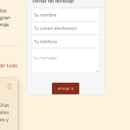
enviar un mensaje
los
 gran
 más
ir todo
ltas
ales
es y