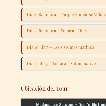
progr
Día d
de Isa
Día 8: Ranohira – Parque Zombitse Vohib
cañon
ambie
Excur
Día 9: Ranohira – Toliara – Ifaty
seco 
de nu
Condu
Día 10: Ifaty – Ecosistemas marinos
Reni
sucul
Viaje
Día 11: Ifaty - Toliara - Antananarivo
Obse
ecosi
Trasl
viaje
Ubicación del Tour
de Ma