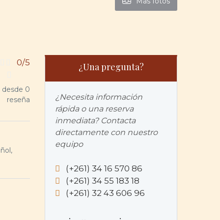
Más fotos
0/5
¿Una pregunta?
desde 0
¿Necesita información
reseña
rápida o una reserva
inmediata? Contacta
directamente con nuestro
equipo
ñol,
(+261) 34 16 570 86
(+261) 34 55 183 18
(+261) 32 43 606 96