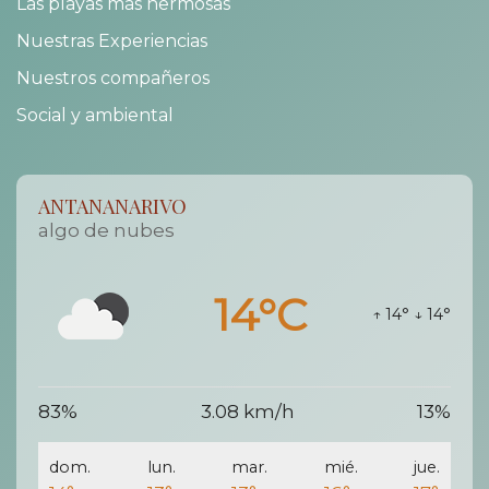
Las playas mas hermosas
Nuestras Experiencias
Nuestros compañeros
Social y ambiental
ANTANANARIVO
algo de nubes
14°C
↑ 14°
↓ 14°
83%
3.08 km/h
13%
dom.
lun.
mar.
mié.
jue.