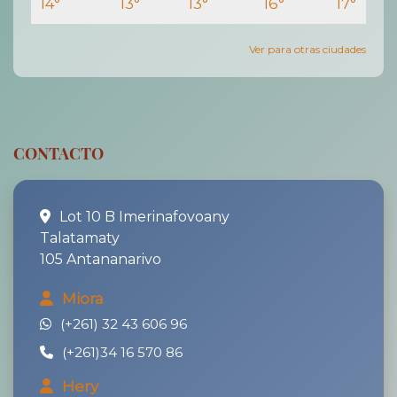
14°
13°
13°
16°
17°
Ver para otras ciudades
CONTACTO
Lot 10 B Imerinafovoany
Talatamaty
105 Antananarivo
Miora
(+261) 32 43 606 96
(+261)34 16 570 86
Hery