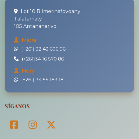
Lot 10 B Imerinafovoany
Talatamaty
105 Antananarivo
Miora
(+261) 32 43 606 96
(+261)34 16 570 86
Hery
(+261) 34 55 183 18
SÍGANOS