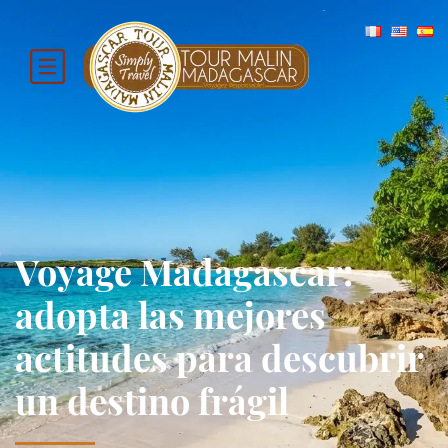
Voyage Madagascar:
adopta las mejores
actitudes para descubrir
un destino frágil