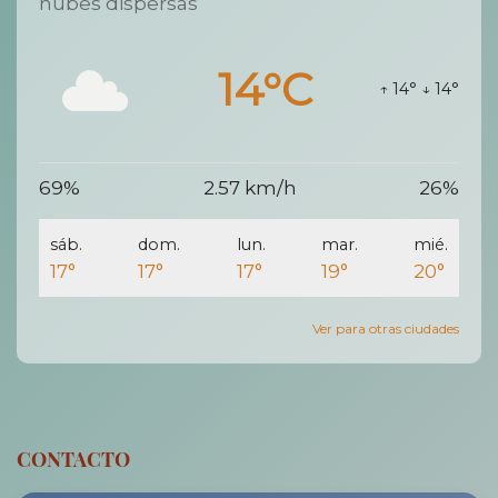
nubes dispersas
14°C
↑ 14°
↓ 14°
69%
2.57 km/h
26%
sáb.
dom.
lun.
mar.
mié.
17°
17°
17°
19°
20°
Ver para otras ciudades
CONTACTO