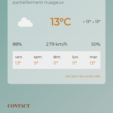
partiellement nuageux
13°C
↑ 13°
↓ 13°
88%
2.79 km/h
50%
ven.
sam.
dim.
lun.
mar.
13°
9°
11°
11°
13°
Voir pour les autres villes
CONTACT