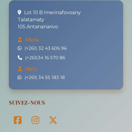
Lot 10 B Imerinafovoany
Talatamaty
105 Antananarivo
Miora
(+261) 32 43 606 96
(+261)34 16 570 86
Hery
(+261) 34 55 183 18
SUIVEZ-NOUS