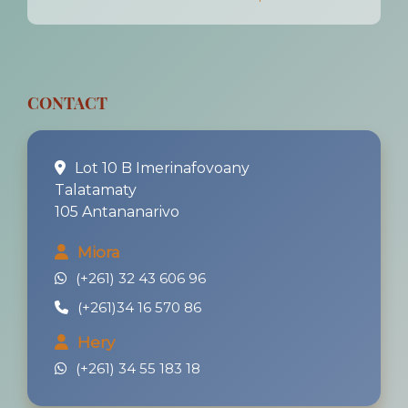
CONTACT
Lot 10 B Imerinafovoany
Talatamaty
105 Antananarivo
Miora
(+261) 32 43 606 96
(+261)34 16 570 86
Hery
(+261) 34 55 183 18