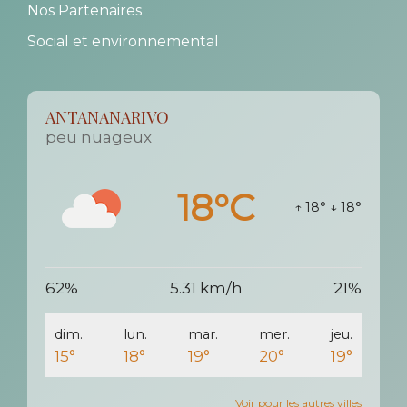
Nos Partenaires
Social et environnemental
ANTANANARIVO
peu nuageux
18°C
↑ 18°
↓ 18°
62%
5.31 km/h
21%
dim.
lun.
mar.
mer.
jeu.
15°
18°
19°
20°
19°
Voir pour les autres villes