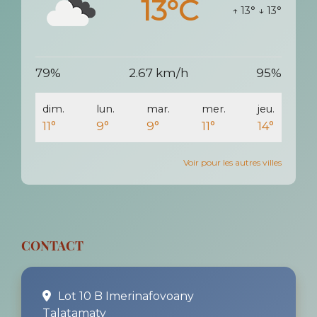
13°C
↑ 13°
↓ 13°
79%
2.67 km/h
95%
dim.
lun.
mar.
mer.
jeu.
11°
9°
9°
11°
14°
Voir pour les autres villes
CONTACT
Lot 10 B Imerinafovoany
Talatamaty