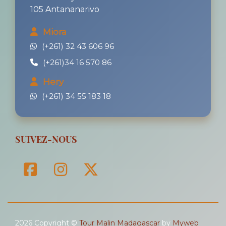
105 Antananarivo
Miora
(+261) 32 43 606 96
(+261)34 16 570 86
Hery
(+261) 34 55 183 18
SUIVEZ-NOUS
2026 Copyright ©
Tour Malin Madagascar
by
Myweb