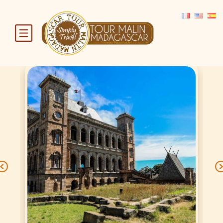
LES INCONTOURNABLES
Madagascar offre des expériences
incontournables où une
biodiversité unique rencontre des
n
traditions ancestrales. Ce
Previous
sanctuaire naturel impose un
e
dépaysement total, garantissant
une aventure mémorable.
Découvrir