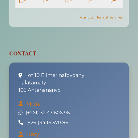
10°
11°
14°
11°
12°
Voir pour les autres villes
CONTACT
Lot 10 B Imerinafovoany
Talatamaty
105 Antananarivo
Miora
(+261) 32 43 606 96
(+261)34 16 570 86
Hery