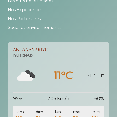
Les plus belles plages
Nos Expériences
Nos Partenaires
Social et environnemental
ANTANANARIVO
nuageux
11°C
↑ 11°
↓ 11°
95%
2.05 km/h
60%
sam.
dim.
lun.
mar.
mer.