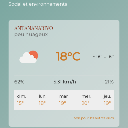
Social et environnemental
ANTANANARIVO
peu nuageux
18°C
↑ 18°
↓ 18°
62%
5.31 km/h
21%
dim.
lun.
mar.
mer.
jeu.
15°
18°
19°
20°
19°
Voir pour les autres villes