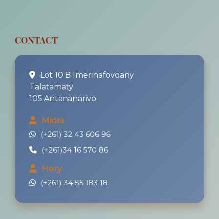
CONTACT
Lot 10 B Imerinafovoany
Talatamaty
105 Antananarivo
Miora
(+261) 32 43 606 96
(+261)34 16 570 86
Hery
(+261) 34 55 183 18