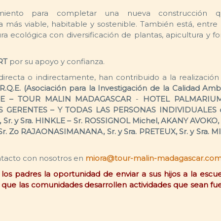
amiento para completar una nueva construcción 
a más viable, habitable y sostenible. También está, entr
ra ecológica con diversificación de plantas, apicultura y f
RT
por su apoyo y confianza.
recta o indirectamente, han contribuido a la realización
R.Q.E.
(Asociación para la Investigación de la Calidad Ambi
NE
– TOUR MALIN MADAGASCAR
-
HOTEL PALMARIUM
S GERENTES – Y TODAS LAS PERSONAS INDIVIDUALES 
Sr. y Sra. HINKLE – Sr. ROSSIGNOL Michel, AKANY AVOKO, Sr
Sr. Zo RAJAONASIMANANA, Sr. y Sra. PRETEUX, Sr. y Sra. M
ntacto con nosotros en
miora@tour-malin-madagascar.co
os padres la oportunidad de enviar a sus hijos a la escuel
itir que las comunidades desarrollen actividades que sean f