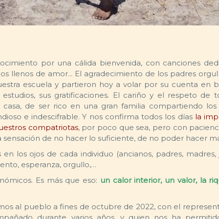
cimiento por una cálida bienvenida, con canciones ded
jos llenos de amor... El agradecimiento de los padres orgul
uestra escuela y partieron hoy a volar por su cuenta en 
estudios, sus gratificaciones. El cariño y el respeto de 
casa, de ser rico en una gran familia compartiendo lo
dioso e indescifrable. Y nos confirma todos los días
la imp
nuestros compatriotas
, por poco que sea, pero con pacienc
 sensación de no hacer lo suficiente, de no poder hacer más
n los ojos de cada individuo (ancianos, padres, madres, 
ento, esperanza, orgullo,…
conómicos. Es más que eso:
un calor interior, un valor, la r
os al pueblo a fines de octubre de 2022, con el represen
añado durante varios años, y quien nos ha permitido