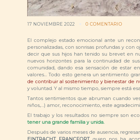
17 NOVIEMBRE 2022
0 COMENTARIO
El complejo estado emocional ante un recono
personalizadas, con sonrisas profundas y con o
decir que sus hijos han tenido su brevet en n
nuevos horizontes para la continuidad de sus 
comunidad, dando esa sensación de estar en 
valores... Todo esto genera un sentimiento gran
de contribuir al sostenimiento y bienestar de 
y voluntad. Y al mismo tiempo, siempre está esa
Tantos sentimientos que abruman cuando ves e
niños,…) amor, reconocimiento, este agradecimi
El trabajo y los resultados no siempre son e
tener una grande familia y unida.
Después de varios meses de ausencia, regresam
EINTRACHT FRANCFORT
quien nos ha acomp