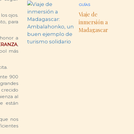
GUÍAS
Viaje de
los ojos.
inmersión a
to, para
Madagascar
 honor a
PERANZA
,
tbol más
ita.
ente 900
 grandes
 crecido
ienza al
se están
nque nos
icientes