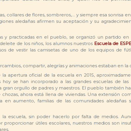
as, collares de flores, sombreros,… y siempre esa sonrisa en 
iones aledañas afirmen su aceptación y su agradecimien
as y practicadas en el pueblo, se organizó un partido en
deleite de los niños, los alumnos nuestros
Escuela de ES
osos de vestir las camisetas de uno de los equipos de fú
cambios, compartir, alegrías y animaciones estaban en la c
 la apertura oficial de la escuela en 2015, aproximadam
os hoy se han incorporado a las grandes escuelas de las
a gran orgullo de padres y maestros. El pueblo también ha
 chozas, ahora está llena de viviendas. Una extensión com
va en aumento, familias de las comunidades aledañas 
la escuela, sin poder hacerlo por falta de medios. Au
roporcionar útiles escolares, nuestros medios son insuf
ares.