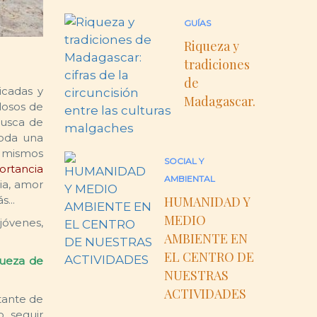
GUÍAS
Riqueza y
tradiciones
de
icadas y
Madagascar.
losos de
busca de
toda una
s mismos
SOCIAL Y
ortancia
AMBIENTAL
ia, amor
...
HUMANIDAD Y
MEDIO
jóvenes,
AMBIENTE EN
EL CENTRO DE
iqueza de
NUESTRAS
ACTIVIDADES
tante de
 seguir