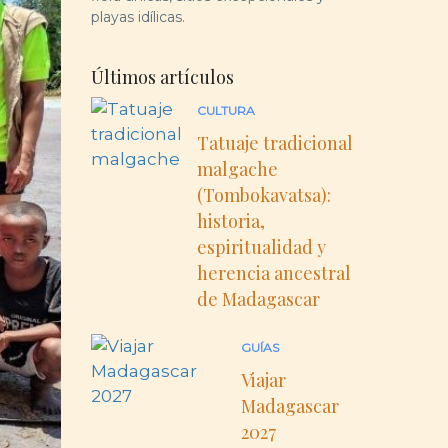
playas idílicas.
Últimos artículos
CULTURA
Tatuaje tradicional
malgache
(Tombokavatsa):
historia,
espiritualidad y
herencia ancestral
de Madagascar
GUÍAS
Viajar
Madagascar
2027