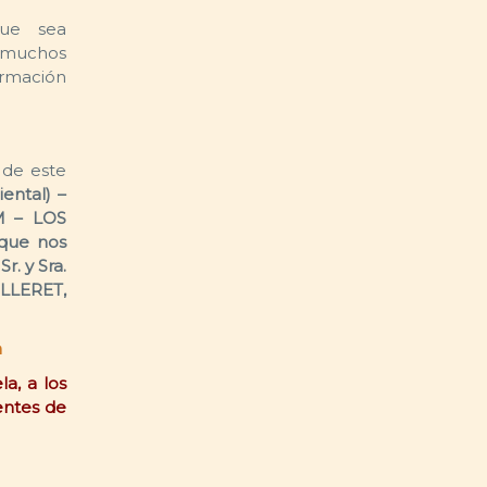
que sea
e muchos
ormación
 de este
ental) –
 – LOS
que nos
. y Sra.
ILLERET,
m
a, a los
uentes de