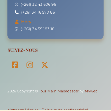
(+261) 32 43 606 96
(+261)34 16 570 86
Hery
(+261) 34 55 183 18
SUIVEZ-NOUS
2026 Copyright ©
Tour Malin Madagascar
by
Myweb
Mentions Légales
|
Politique de confidentialité
|