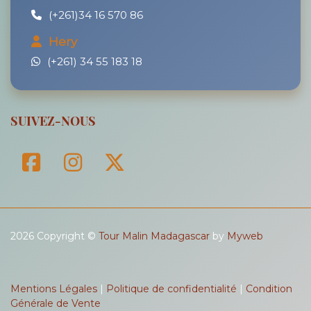
(+261)34 16 570 86
Hery
(+261) 34 55 183 18
SUIVEZ-NOUS
2026 Copyright ©
Tour Malin Madagascar
by
Myweb
Mentions Légales
|
Politique de confidentialité
|
Condition
Générale de Vente