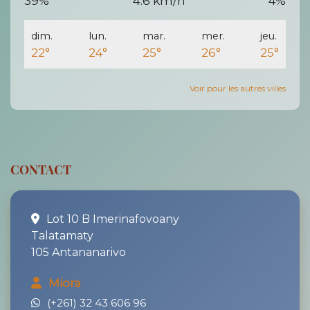
39%
4.6 km/h
4%
dim.
lun.
mar.
mer.
jeu.
22°
24°
25°
26°
25°
Voir pour les autres villes
CONTACT
Lot 10 B Imerinafovoany
Talatamaty
105 Antananarivo
Miora
(+261) 32 43 606 96