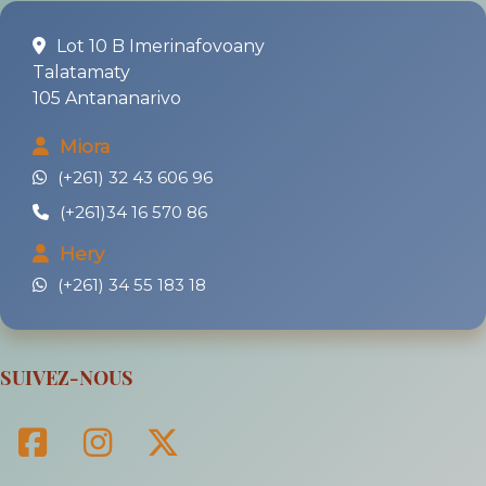
Lot 10 B Imerinafovoany
Talatamaty
105 Antananarivo
Miora
(+261) 32 43 606 96
(+261)34 16 570 86
Hery
(+261) 34 55 183 18
SUIVEZ-NOUS