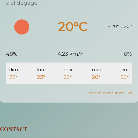
ciel dégagé
20°C
↑ 20°
↓ 20°
48%
4.23 km/h
6%
dim.
lun.
mar.
mer.
jeu.
22°
23°
25°
26°
25°
Voir pour les autres villes
CONTACT