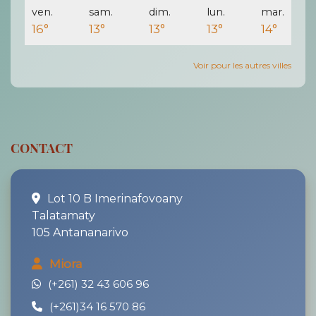
ven.
sam.
dim.
lun.
mar.
16°
13°
13°
13°
14°
Voir pour les autres villes
CONTACT
Lot 10 B Imerinafovoany
Talatamaty
105 Antananarivo
Miora
(+261) 32 43 606 96
(+261)34 16 570 86