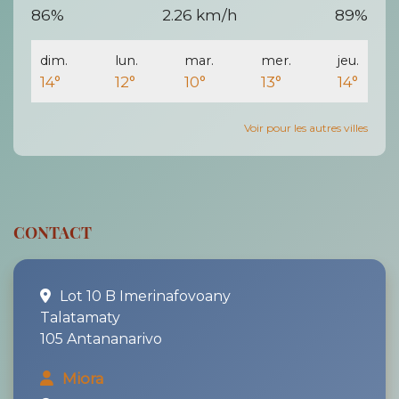
86%
2.26 km/h
89%
dim.
lun.
mar.
mer.
jeu.
14°
12°
10°
13°
14°
Voir pour les autres villes
CONTACT
Lot 10 B Imerinafovoany
Talatamaty
105 Antananarivo
Miora