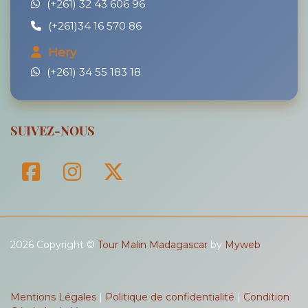
(+261) 32 43 606 96
(+261)34 16 570 86
Hery
(+261) 34 55 183 18
SUIVEZ-NOUS
2026 Copyright ©
Tour Malin Madagascar
by
Myweb
Mentions Légales
|
Politique de confidentialité
|
Condition