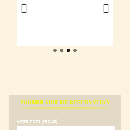
FORMULAIRE DE RESERVATION
Votre nom (requis)
Nombre de personne
Date d’arrivée à I ’aéroport Ivato
Date de départ de l’aéroport Ivato
Nom de la compagnie aérienne d’arrivée et
de départ