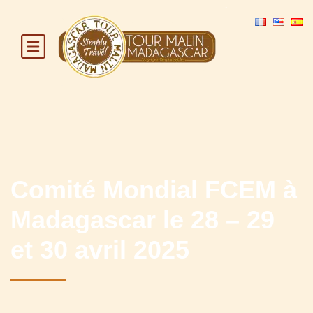
Comité Mondial FCEM à
Madagascar le 28 – 29
et 30 avril 2025