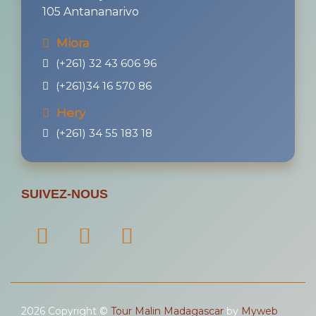
SUIVEZ-NOUS
2026 Copyright ©
Tour Malin Madagascar
by
Myweb
Mentions Légales
|
Politique de confidentialité
|
Condition Générale de Vente