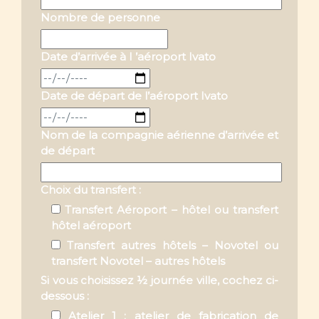
Choix du transfert :
Transfert Aéroport – hôtel ou transfert
hôtel aéroport
Transfert autres hôtels – Novotel ou
transfert Novotel – autres hôtels
Si vous choisissez ½ journée ville, cochez ci-
dessous :
Atelier 1 : atelier de fabrication de
papier amtemoro
Atelier 2 : atelier de fabrication de
chocolat et dégustation
Atelier 3 : atelier de travail du cuir
Atelier 4 : atelier de raphia
Choix du sortie de 3 jours (du 01 – 02 et 03
avril 2025) :
Circuit 1 : Antananarivo - Andasibe -
Antananarivo pour 3 jours - 2 nuits