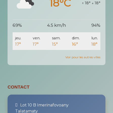
CONTACT
Lot 10 B Imerinafovoany
Talatamaty
105 Antananarivo
Miora
(+261) 32 43 606 96
(+261)34 16 570 86
Hery
(+261) 34 55 183 18