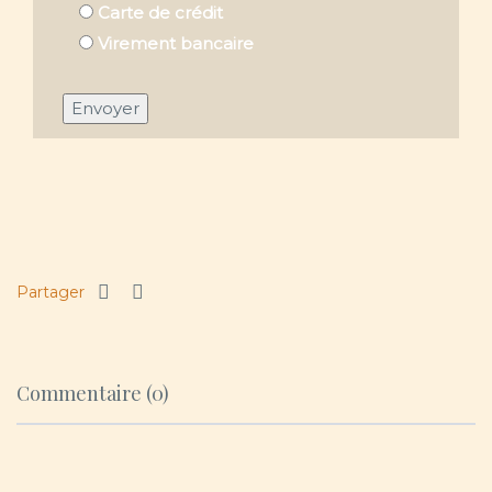
Partager
Commentaire (0)
A PROPOS DE NOUS
TOUR MALIN MADAGASCAR – Madavoyages
est un Tour
Opérateur, Réceptif et Loueur de voitures
Madagascar est une île exceptionnelle et authentique. Elle
est riche de beauté naturelle, de paysages grandioses et