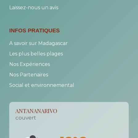
Nos Partenaires
Social et environnemental
ANTANANARIVO
couvert
18°C
↑ 18°
↓ 18°
69%
4.5 km/h
94%
jeu.
ven.
sam.
dim.
lun.
17°
17°
15°
16°
18°
Voir pour les autres villes