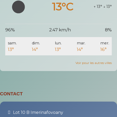
13°C
↑ 13°
↓ 13°
96%
2.47 km/h
8%
sam.
dim.
lun.
mar.
mer.
13°
14°
13°
14°
16°
Voir pour les autres villes
CONTACT
Lot 10 B Imerinafovoany