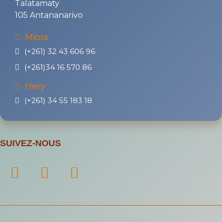
Talatamaty
105 Antananarivo
Miora
(+261) 32 43 606 96
(+261)34 16 570 86
Hery
(+261) 34 55 183 18
SUIVEZ-NOUS