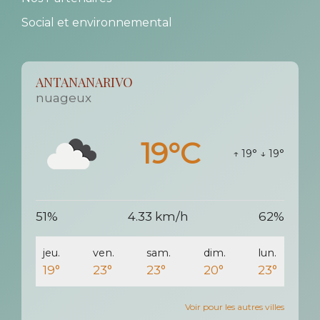
Social et environnemental
ANTANANARIVO
nuageux
19°C
↑ 19°
↓ 19°
51%
4.33 km/h
62%
jeu.
ven.
sam.
dim.
lun.
19°
23°
23°
20°
23°
Voir pour les autres villes