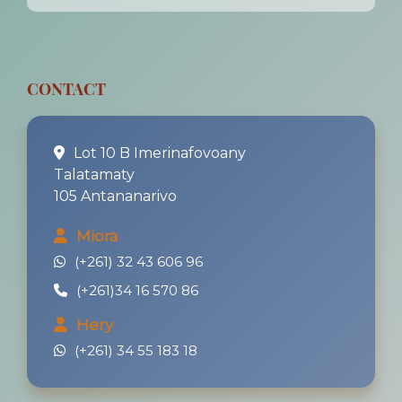
CONTACT
Lot 10 B Imerinafovoany
Talatamaty
105 Antananarivo
Miora
(+261) 32 43 606 96
(+261)34 16 570 86
Hery
(+261) 34 55 183 18