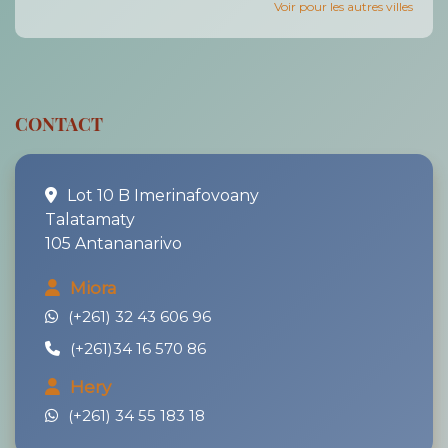
Voir pour les autres villes
CONTACT
Lot 10 B Imerinafovoany
Talatamaty
105 Antananarivo
Miora
(+261) 32 43 606 96
(+261)34 16 570 86
Hery
(+261) 34 55 183 18