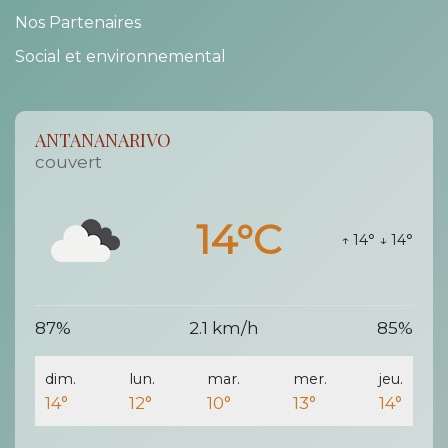
Nos Partenaires
Social et environnemental
ANTANANARIVO
couvert
14°C
↑ 14°
↓ 14°
87%
2.1 km/h
85%
dim.
lun.
mar.
mer.
jeu.
14°
12°
10°
13°
14°