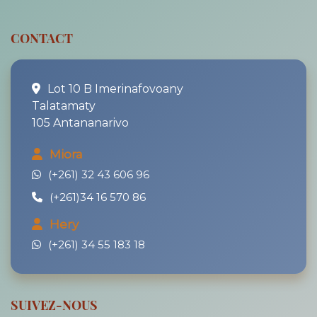
CONTACT
Lot 10 B Imerinafovoany
Talatamaty
105 Antananarivo
Miora
(+261) 32 43 606 96
(+261)34 16 570 86
Hery
(+261) 34 55 183 18
SUIVEZ-NOUS