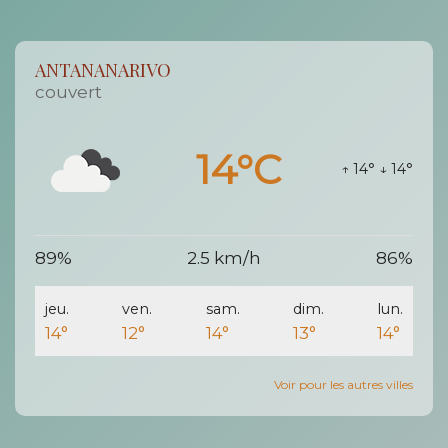
ANTANANARIVO
couvert
14°C
↑ 14°
↓ 14°
89%
2.5 km/h
86%
jeu.
ven.
sam.
dim.
lun.
14°
12°
14°
13°
14°
Voir pour les autres villes