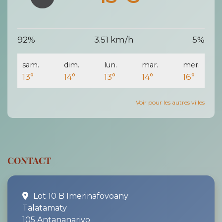
92%
3.51 km/h
5%
sam.
dim.
lun.
mar.
mer.
13°
14°
13°
14°
16°
Voir pour les autres villes
CONTACT
Lot 10 B Imerinafovoany
Talatamaty
105 Antananarivo