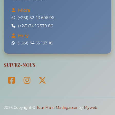
Miora
(+261) 32 43 606 96
(+261)34 16 570 86
Hery
(+261) 34 55 183 18
SUIVEZ-NOUS
2026 Copyright ©
Tour Malin Madagascar
by
Myweb