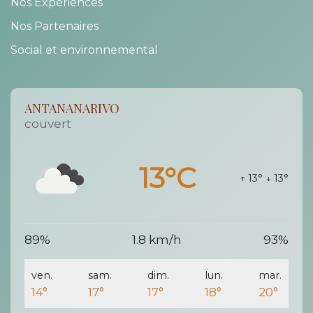
Nos Expériences
Nos Partenaires
Social et environnemental
ANTANANARIVO
couvert
13°C
↑ 13°
↓ 13°
89%
1.8 km/h
93%
ven.
sam.
dim.
lun.
mar.
14°
17°
17°
18°
20°