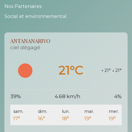
Nos Partenaires
Social et environnemental
ANTANANARIVO
ciel dégagé
21°C
↑ 21°
↓ 21°
39%
4.68 km/h
4%
sam.
dim.
lun.
mar.
mer.
17°
16°
18°
19°
19°