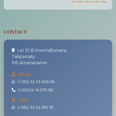
Voir pour les autres villes
CONTACT
Lot 10 B Imerinafovoany
Talatamaty
105 Antananarivo
Miora
(+261) 32 43 606 96
(+261)34 16 570 86
Hery
(+261) 34 55 183 18