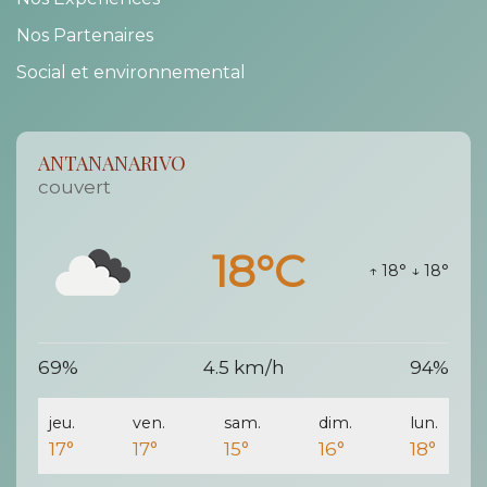
Nos Partenaires
Social et environnemental
ANTANANARIVO
couvert
18°C
↑ 18°
↓ 18°
69%
4.5 km/h
94%
jeu.
ven.
sam.
dim.
lun.
17°
17°
15°
16°
18°