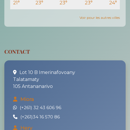
21°
23°
23°
23°
24°
Voir pour les autres villes
CONTACT
Lot 10 B Imerinafovoany
Talatamaty
105 Antananarivo
Miora
(+261) 32 43 606 96
(+261)34 16 570 86
Hery