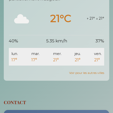
21°C
↑ 21°
↓ 21°
40%
5.35 km/h
37%
lun.
mar.
mer.
jeu.
ven.
17°
17°
21°
21°
21°
Voir pour les autres villes
CONTACT