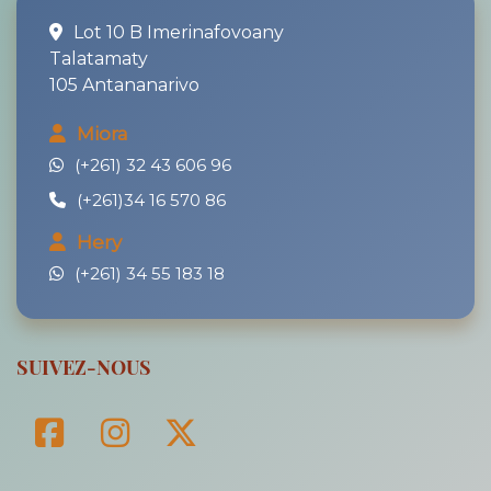
Lot 10 B Imerinafovoany
Talatamaty
105 Antananarivo
Miora
(+261) 32 43 606 96
(+261)34 16 570 86
Hery
(+261) 34 55 183 18
SUIVEZ-NOUS