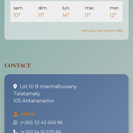
sam.
dim.
lun.
mar.
mer.
10°
11°
14°
11°
12°
Voir pour les autres villes
CONTACT
Lot 10 B Imerinafovoany
Talatamaty
105 Antananarivo
Miora
(+261) 32 43 606 96
(+261)34 16 570 86