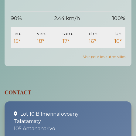
90%
2.44 km/h
100%
jeu.
ven.
sam.
dim.
lun.
15°
18°
17°
16°
16°
Voir pour les autres villes
CONTACT
Lot 10 B Imerinafovoany
Talatamaty
105 Antananarivo