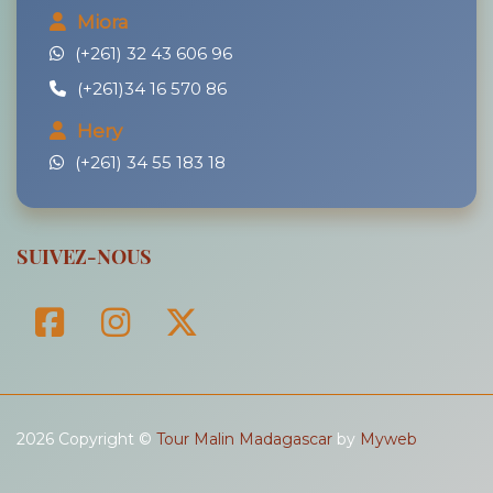
Miora
(+261) 32 43 606 96
(+261)34 16 570 86
Hery
(+261) 34 55 183 18
SUIVEZ-NOUS
2026 Copyright ©
Tour Malin Madagascar
by
Myweb