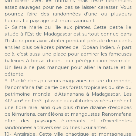
familiariser avec les humains mais reste néanmoins
assez sauvages pour ne pas se laisser caresser. Vous
pourrez faire des randonnées d’une ou plusieurs
heures. Le paysage est impressionnant.
8- Sainte Marie ou l’île aux pirates. Cette petite île
située à l’Est de Madagascar est surtout connue dans
l’histoire pour avoir abriter pendant près de deux cents
ans les plus célèbres pirates de l’Océan Indien. A part
celà, c’est aussi une place pour admirer les fameuses
baleines à bosse durant leur pérégrination hivernale.
Un lieu à ne pas manquer pour allier la nature et la
détente.
9- Publié dans plusieurs magazines nature du monde,
Ranomafana fait partie des forêts tropicales du site du
patrimoine mondial d’Atsinanana à Madagascar. Les
417 km² de forêt pluviale aux altitudes variées recèlent
une flore rare, ainsi que plus d’une dizaine d’espèces
de lémuriens, caméléons et mangoustes. Ranomafana
offre des paysages étonnants et d’excellentes
randonnées à travers ses collines luxuriantes.
10- Antsirabe, Cette ville chaotique et montagneuse