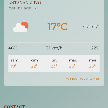
ANTANANARIVO
peu nuageux
17°C
↑ 17°
↓ 17°
46%
3.1 km/h
22%
sam.
dim.
lun.
mar.
mer.
19°
22°
23°
25°
26°
Voir pour les autres villes
CONTACT