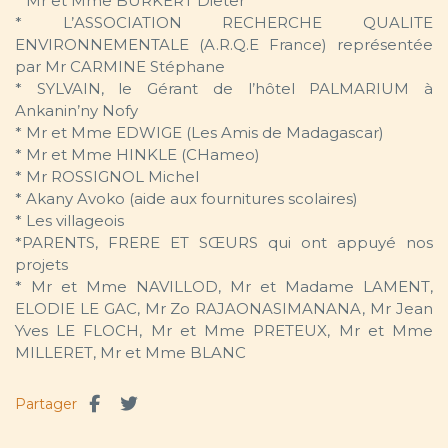
* Mr et Mme BURKERT Dieter
* L’ASSOCIATION RECHERCHE QUALITE
ENVIRONNEMENTALE (A.R.Q.E France) représentée
par Mr CARMINE Stéphane
* SYLVAIN, le Gérant de l’hôtel PALMARIUM à
Ankanin’ny Nofy
* Mr et Mme EDWIGE (Les Amis de Madagascar)
* Mr et Mme HINKLE (CHameo)
* Mr ROSSIGNOL Michel
* Akany Avoko (aide aux fournitures scolaires)
* Les villageois
*PARENTS, FRERE ET SŒURS qui ont appuyé nos
projets
* Mr et Mme NAVILLOD, Mr et Madame LAMENT,
ELODIE LE GAC, Mr Zo RAJAONASIMANANA, Mr Jean
Yves LE FLOCH, Mr et Mme PRETEUX, Mr et Mme
MILLERET, Mr et Mme BLANC
Partager