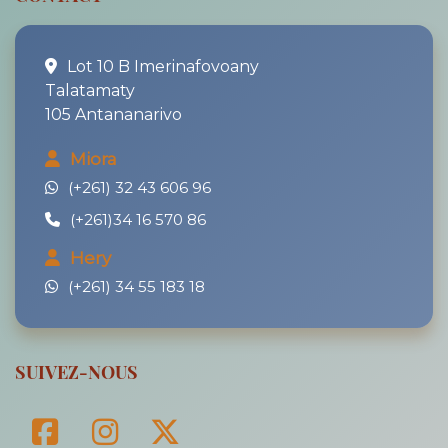
Lot 10 B Imerinafovoany
Talatamaty
105 Antananarivo
Miora
(+261) 32 43 606 96
(+261)34 16 570 86
Hery
(+261) 34 55 183 18
SUIVEZ-NOUS