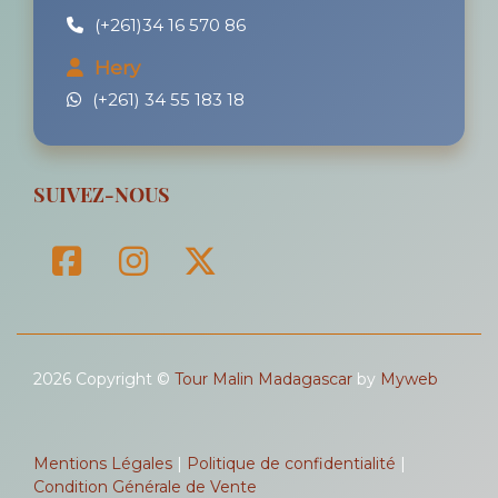
(+261)34 16 570 86
Hery
(+261) 34 55 183 18
SUIVEZ-NOUS
2026 Copyright ©
Tour Malin Madagascar
by
Myweb
Mentions Légales
|
Politique de confidentialité
|
Condition Générale de Vente