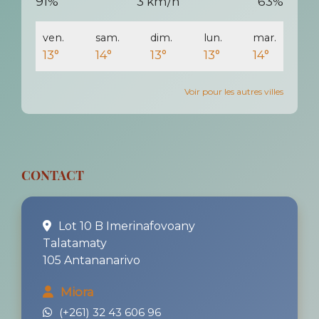
91%
3 km/h
63%
ven.
sam.
dim.
lun.
mar.
13°
14°
13°
13°
14°
Voir pour les autres villes
CONTACT
Lot 10 B Imerinafovoany
Talatamaty
105 Antananarivo
Miora
(+261) 32 43 606 96