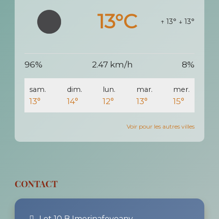
13°C
↑ 13°
↓ 13°
96%
2.47 km/h
8%
sam.
dim.
lun.
mar.
mer.
13°
14°
12°
13°
15°
Voir pour les autres villes
CONTACT
Lot 10 B Imerinafovoany