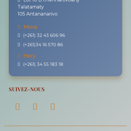
Talatamaty
105 Antananarivo
Miora
(+261) 32 43 606 96
(+261)34 16 570 86
Hery
(+261) 34 55 183 18
SUIVEZ-NOUS