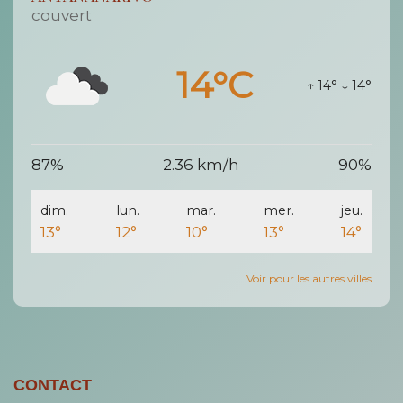
couvert
14°C
↑ 14°
↓ 14°
87%
2.36 km/h
90%
dim.
lun.
mar.
mer.
jeu.
13°
12°
10°
13°
14°
Voir pour les autres villes
CONTACT