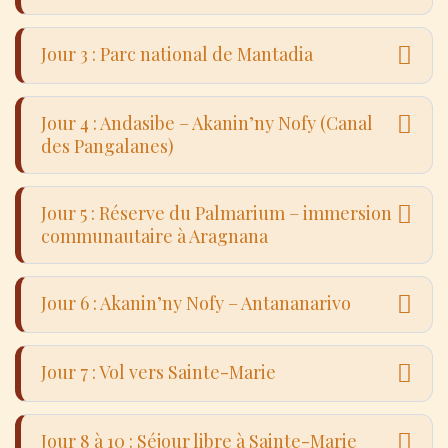
Jour 3 : Parc national de Mantadia
Jour 4 : Andasibe – Akanin’ny Nofy (Canal
des Pangalanes)
Jour 5 : Réserve du Palmarium – immersion
communautaire à Aragnana
Route vers la forêt humide de l’Est. Arrêt à
Jour 6 : Akanin’ny Nofy – Antananarivo
la réserve de Peyrieras pour observer
caméléons, reptiles et insectes endémiques.
Randonnée guidée dans le parc national de
Jour 7 : Vol vers Sainte-Marie
Dans l’après-midi, visite de la réserve privée
Mantadia, l’une des plus belles forêts
de Vakôna pour approcher les lémuriens,
primaires de la région. Observation de
suivie d’une découverte nocturne dans la
Jour 8 à 10 : Séjour libre à Sainte-Marie
lémuriens, d’oiseaux endémiques et