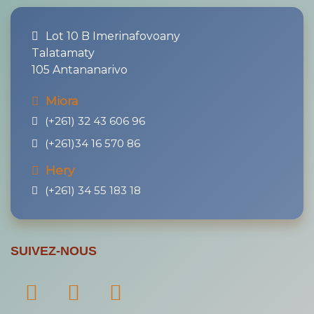
Lot 10 B Imerinafovoany
Talatamaty
105 Antananarivo
Miora
(+261) 32 43 606 96
(+261)34 16 570 86
Hery
(+261) 34 55 183 18
SUIVEZ-NOUS