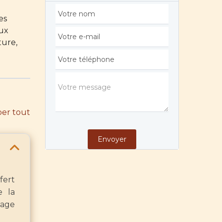
es
aux
ture,
er tout
fert
e la
yage