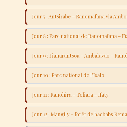
espèce
agric
Décou
Antsir
Jour 7 : Antsirabe – Ranomafana via Ambo
d’art
légen
Route 
renc
Jour 8 : Parc national de Ranomafana – F
avec v
l’agri
de Ra
Rand
les e
Jour 9 : Fianarantsoa – Ambalavao – Rano
décou
Déjeun
Arrêt
et de 
Jour 10 : Parc national de l’Isalo
papie
commu
Rando
lémur
Jour 11 : Ranohira – Toliara – Ifaty
de ca
l’Isalo.
Obser
Route
clima
Jour 12 : Mangily – forêt de baobabs Reni
des m
midi 
arriv