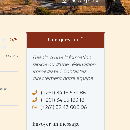
Plus de photos
Une question ?
0/5
0 avis
Besoin d'une information
rapide ou d'une réservation
immédiate ? Contactez
directement notre équipe
anol,
(+261) 34 16 570 86
(+261) 34 55 183 18
(+261) 32 43 606 96
Envoyer un message