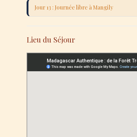
Visit
instal
Jour 13 : Journée libre à Mangily
biodi
Vezo 
Jour
la cu
Possi
Lieu du Séjour
pêch
natur