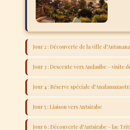
Jour 2 : Découverte de la ville d’Antanan
Décou
Jour 3 : Descente vers Andasibe – visite 
Haute
Renco
Route
quot
Jour 4 : Réserve spéciale d’Analamazaot
Arrêt
compre
et in
Explo
Vakôn
Jour 5 : Liaison vers Antsirabe
l’Ind
guidé
Longu
endém
Jour 6 : Découverte d’Antsirabe – lac Trit
leurs