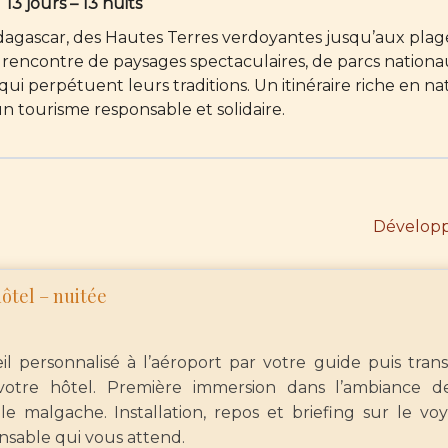
13 jours – 13 nuits
dagascar, des Hautes Terres verdoyantes jusqu’aux plag
 rencontre de paysages spectaculaires, de parcs nation
perpétuent leurs traditions. Un itinéraire riche en na
un tourisme responsable et solidaire.
Développ
hôtel – nuitée
il personnalisé à l’aéroport par votre guide puis trans
votre hôtel. Première immersion dans l’ambiance d
ale malgache. Installation, repos et briefing sur le vo
nsable qui vous attend.