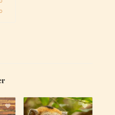
0
0
er