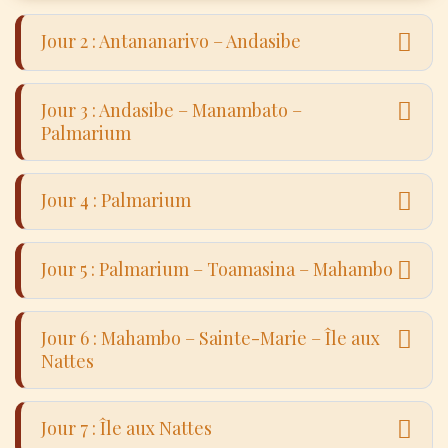
Jour 2 : Antananarivo – Andasibe
Jour 3 : Andasibe – Manambato –
Palmarium
Jour 4 : Palmarium
Jour 5 : Palmarium – Toamasina – Mahambo
Jour 6 : Mahambo – Sainte-Marie – Île aux
Route vers l’Est à travers les villages et
Nattes
paysages verdoyants. Visite de la réserve de
Peyreras, célèbre pour ses caméléons et
Jour 7 : Île aux Nattes
reptiles. En soirée, sortie nocturne pour
Visite du Parc national d’Analamazaotra