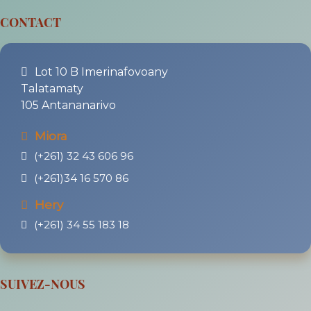
CONTACT
Lot 10 B Imerinafovoany
Talatamaty
105 Antananarivo
Miora
(+261) 32 43 606 96
(+261)34 16 570 86
Hery
(+261) 34 55 183 18
SUIVEZ-NOUS