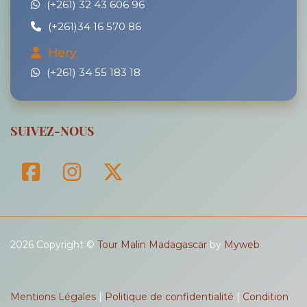
(+261) 32 43 606 96
(+261)34 16 570 86
Hery
(+261) 34 55 183 18
SUIVEZ-NOUS
2026 Copyright ©
Tour Malin Madagascar
by
Myweb
Mentions Légales
|
Politique de confidentialité
|
Condition