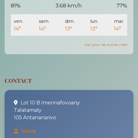
81%
3.68 km/h
77%
ven.
sam.
dim.
lun.
mar.
14°
14°
13°
13°
14°
Voir pour les autres villes
CONTACT
Lot 10 B Imerinafovoany
Talatamaty
105 Antananarivo
Miora