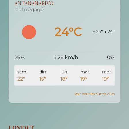
ANTANANARIVO
ciel dégagé
24°C
↑ 24°
↓ 24°
28%
4.28 km/h
0%
sam.
dim.
lun.
mar.
mer.
22°
15°
18°
19°
19°
Voir pour les autres villes
CONTACT