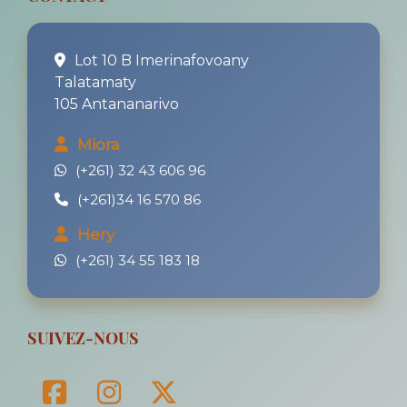
Lot 10 B Imerinafovoany
Talatamaty
105 Antananarivo
Miora
(+261) 32 43 606 96
(+261)34 16 570 86
Hery
(+261) 34 55 183 18
SUIVEZ-NOUS