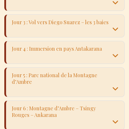
Jour 3 : Vol vers Diego Suarez – les 3 baies
Jour 4 : Immersion en pays Antakarana
Jour 5 : Parc national de la Montagne
d’Ambre
Visite d’Antananarivo et de ses quartiers
historiques : Haute Ville, marchés
traditionnels et ateliers d’artisans. Une
Jour 6 : Montagne d’Ambre – Tsingy
Rouges – Ankarana
immersion dans l’histoire et la culture des
Vol pour Diego Suarez (Antsiranana), ville
Hautes Terres. Découverte de la vie
tropicale au charme colonial. Excursion vers