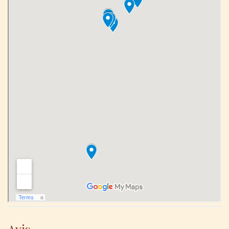
Mont Passot.
optionnelles ou simplement repos au bord
de l’océan. Une parenthèse tropicale avant
la fin du voyage.
Transfert à l’aéroport et vol vers
Antananarivo. Correspondance pour votre
vol international retour vers l’Europe. Fin
de votre aventure malgache.