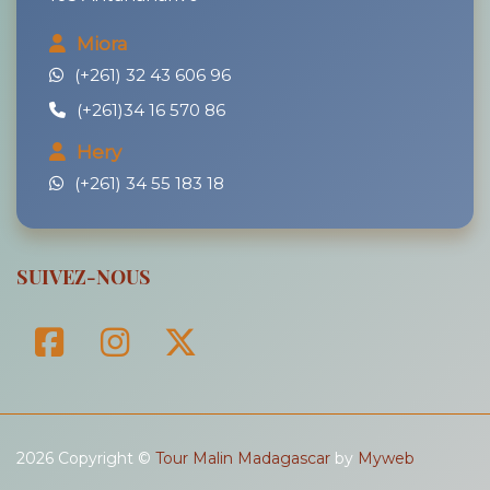
Miora
(+261) 32 43 606 96
(+261)34 16 570 86
Hery
(+261) 34 55 183 18
SUIVEZ-NOUS
2026 Copyright ©
Tour Malin Madagascar
by
Myweb