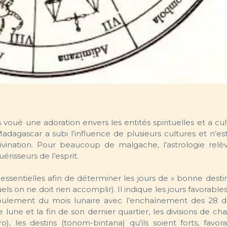
voué une adoration envers les entités spirituelles et a cul
dagascar a subi l’influence de plusieurs cultures et n’es
divination. Pour beaucoup de malgache, l’astrologie relè
risseurs de l’esprit.
ssentielles afin de déterminer les jours de « bonne desti
els on ne doit rien accomplir). Il indique les jours favorable
oulement du mois lunaire avec l’enchaînement des 28 des
une et la fin de son dernier quartier, les divisions de ch
, les destins (tonom-bintana) qu’ils soient forts, favor