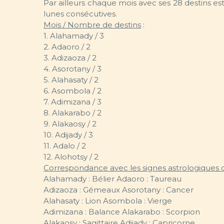
Par ailleurs chaque mois avec ses 28 destins e
lunes consécutives.
Mois / Nombre de destins
:
1. Alahamady / 3
2. Adaoro / 2
3. Adizaoza / 2
4. Asorotany / 3
5. Alahasaty / 2
6. Asombola / 2
7. Adimizana / 3
8. Alakarabo / 2
9. Alakaosy / 2
10. Adijady / 3
11. Adalo / 2
12. Alohotsy / 2
Correspondance avec les signes astrologiques 
Alahamady : Bélier Adaoro : Taureau
Adizaoza : Gémeaux Asorotany : Cancer
Alahasaty : Lion Asombola : Vierge
Adimizana : Balance Alakarabo : Scorpion
Alakaosy : Sagittaire Adijady : Capricorne