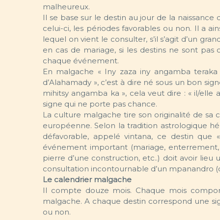
malheureux.
Il se base sur le destin au jour de la naissance
celui-ci, les périodes favorables ou non. Il a ai
lequel on vient le consulter, s’il s’agit d’un gr
en cas de mariage, si les destins ne sont pas o
chaque événement.
En malgache « Iny zaza iny angamba teraka A
d’Alahamady », c’est à dire né sous un bon sign
mihitsy angamba ka », cela veut dire : « il/elle
signe qui ne porte pas chance.
La culture malgache tire son originalité de sa co
européenne. Selon la tradition astrologique hé
défavorable, appelé vintana, ce destin que 
événement important (mariage, enterrement,
pierre d’une construction, etc..) doit avoir lie
consultation incontournable d’un mpanandro (d
Le calendrier malgache
Il compte douze mois. Chaque mois comporte
malgache. A chaque destin correspond une sign
ou non.