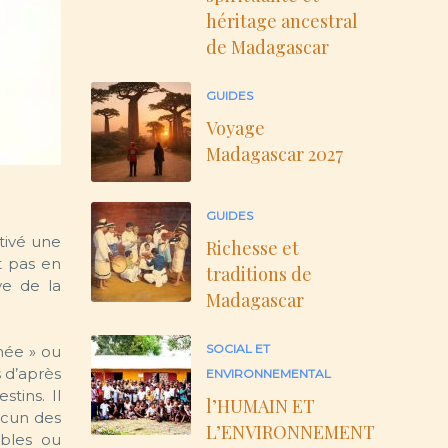
héritage ancestral
de Madagascar
GUIDES
Voyage
Madagascar 2027
GUIDES
tivé une
Richesse et
t pas en
traditions de
ve de la
Madagascar
SOCIAL ET
née » ou
s d’après
ENVIRONNEMENTAL
tins. Il
l’HUMAIN ET
acun des
L’ENVIRONNEMENT
ables ou