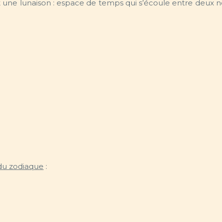
st une lunaison : espace de temps qui s’écoule entre deux n
du zodiaque
: