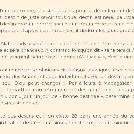
 d’une personne, et distingue ainsi pour le déroulement de 
nsi besoin de juste savoir sous quel destin est né(e) celui/c
and destin majeur (renivintana) ou un destin mineur (zana-bin
pposés. D’après ces indications, il déduira les jours propi
lahamady » veut dire : « cet enfant doit être né sous 
e et sera chanceux. A contrario lorsqu’on dit « tena teraka
 a dû vraiment naître sous le signe d’Alakaosy », c’est-à-dir
nfluence entre plusieurs civilisations : asiatique, africaine,
ritée des Arabes, chaque individu naît avec un destin favo
« seul Dieu peut changer ». Par ailleurs, à Madagascar
 le famadihana ou retournement des morts, pose de la 
u un « bon » jour, un jour de « bonne destinée », déterminé l
evin-astrologue).
 des destins et il en existe 28 dans une année du ca
ification déterminant ainsi un destin majeur ou mineur, f