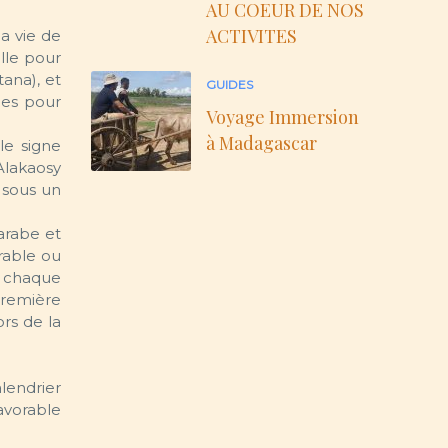
AU COEUR DE NOS
ACTIVITES
la vie de
elle pour
tana), et
GUIDES
ces pour
Voyage Immersion
à Madagascar
le signe
 Alakaosy
e sous un
 arabe et
rable ou
, chaque
première
ors de la
lendrier
avorable